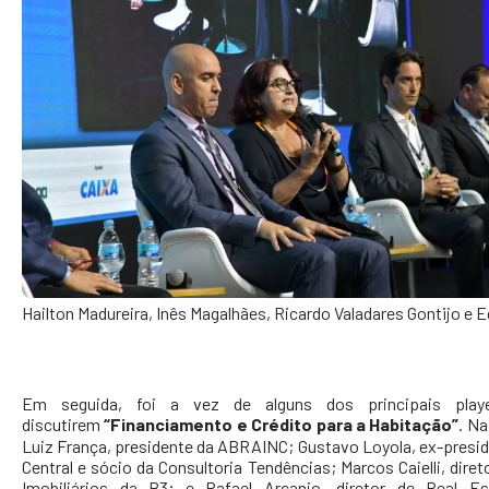
Hailton Madureira, Inês Magalhães, Ricardo Valadares Gontijo e E
Em seguida, foi a vez de alguns dos principais play
discutirem
“Financiamento e Crédito para a Habitação”
. Na
Luiz França, presidente da ABRAINC; Gustavo Loyola, ex-presi
Central e sócio da Consultoria Tendências; Marcos Caielli, dire
Imobiliários da B3; e Rafael Arcanjo, diretor de Real E