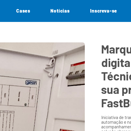
Cases
Notícias
Inscreva-se
Marqu
digita
Técni
sua p
FastB
Iniciativa de t
automação e na 
acompanhamento