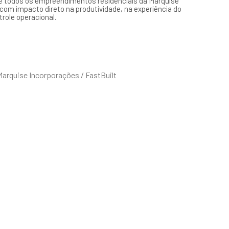
e todos os empreendimentos residenciais da Marquise
com impacto direto na produtividade, na experiência do
trole operacional.
arquise Incorporações / FastBuilt