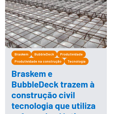
Braskem
BubbleDeck
Produtividade
Produtividade na construção
Tecnologia
Braskem e
BubbleDeck trazem à
construção civil
tecnologia que utiliza