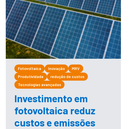
Fotovoltaica
Inovação
MRV
Produtividade
redução de custos
Tecnologias avançadas
Investimento em
fotovoltaica reduz
custos e emissões