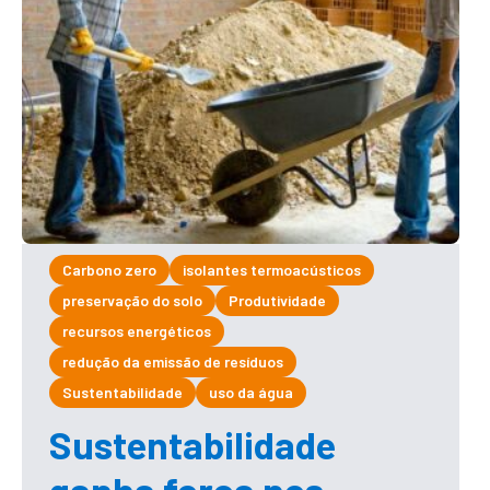
Carbono zero
isolantes termoacústicos
preservação do solo
Produtividade
recursos energéticos
redução da emissão de resíduos
Sustentabilidade
uso da água
Sustentabilidade