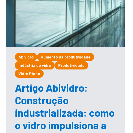
Abividro
Aumento da produtividade
Indústria do vidro
Produtividade
Vidro Plano
Artigo Abividro:
Construção
industrializada: como
o vidro impulsiona a