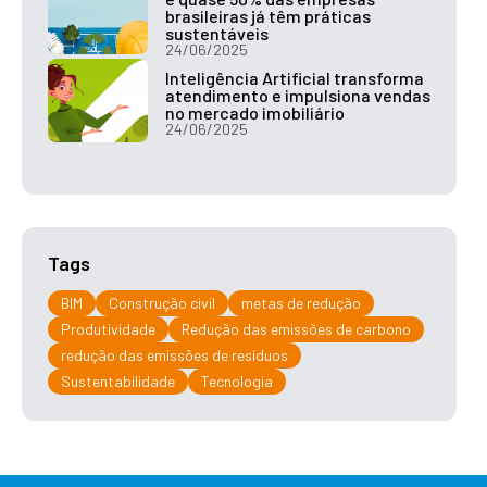
brasileiras já têm práticas
sustentáveis
24/06/2025
Inteligência Artificial transforma
atendimento e impulsiona vendas
no mercado imobiliário
24/06/2025
Tags
BIM
Construção civil
metas de redução
Produtividade
Redução das emissões de carbono
redução das emissões de resíduos
Sustentabilidade
Tecnologia