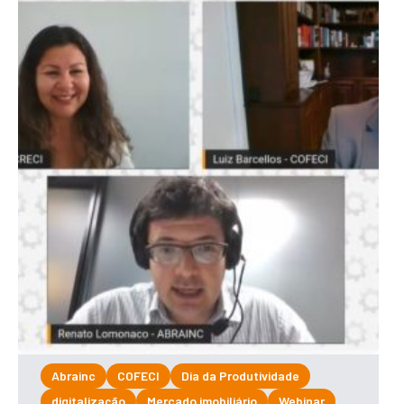
Abrainc
COFECI
Dia da Produtividade
digitalização
Mercado imobiliário
Webinar