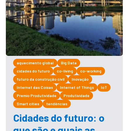
aquecimento global
Big Data
cidades do futuro
co-living
co-working
futuro da construção civil
Inovação
Internet das Coisas
Internet of Things
IoT
Premio Produtividade
Produtividade
Smart cities
tendências
Cidades do futuro: o
que são e quais as