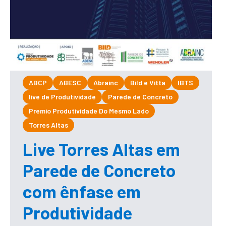
ABCP
ABESC
Abrainc
Bild e Vitta
IBTS
live de Produtividade
Parede de Concreto
Premio Produtividade Do Mesmo Lado
Torres Altas
Live Torres Altas em
Parede de Concreto
com ênfase em
Produtividade