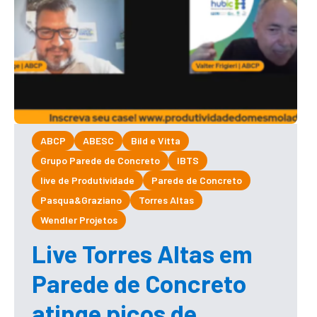
ABCP
ABESC
Bild e Vitta
Grupo Parede de Concreto
IBTS
live de Produtividade
Parede de Concreto
Pasqua&Graziano
Torres Altas
Wendler Projetos
Live Torres Altas em
Parede de Concreto
atinge picos de